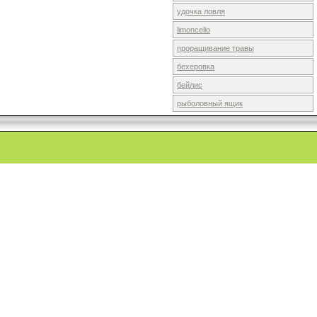
удочка ловля
limoncello
проращивание травы
бехеровка
бейлис
рыболовный ящик