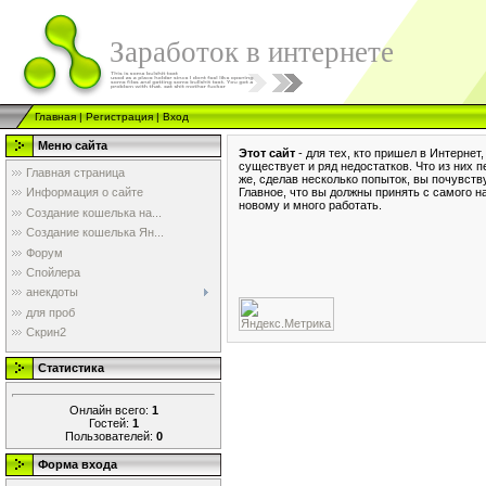
Заработок в интернете
Главная
|
Регистрация
|
Вход
Меню сайта
Этот сайт
- для тех, кто пришел в Интернет
существует и ряд недостатков. Что из них п
Главная страница
же, сделав несколько попыток, вы почувству
Главное, что вы должны принять с самого на
Информация о сайте
новому и много работать.
Создание кошелька на...
Создание кошелька Ян...
Форум
Спойлера
анекдоты
для проб
Скрин2
Статистика
Онлайн всего:
1
Гостей:
1
Пользователей:
0
Форма входа