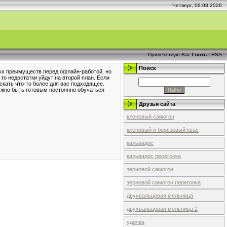
Четверг, 06.08.2026
Приветствую Вас
Гость
|
RSS
Поиск
рных преимуществ перед офлайн-работой, но
то недостатки уйдут на второй план. Если
искать что-то более для вас подходящее.
 нужно быть готовым постоянно обучаться
Друзья сайта
кленовый самогон
кленовый и березовый квас
кальвадос
кальвадос перегонка
зерновой самогон
зерновой самогон перегонка
двухвальцовая мельница
двухвальцовая мельница 2
удочка