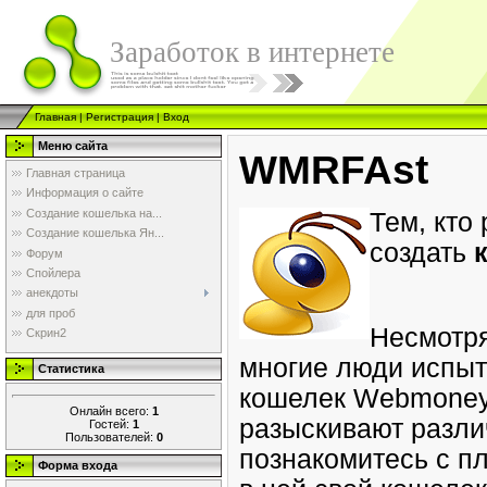
Заработок в интернете
Главная
|
Регистрация
|
Вход
Меню сайта
WMRFAst
Главная страница
Информация о сайте
Создание кошелька на...
Тем, кто
Создание кошелька Ян...
создать
к
Форум
Спойлера
анекдоты
для проб
Несмотря
Скрин2
многие люди испыты
Статистика
кошелек Webmoney?
Онлайн всего:
1
разыскивают различ
Гостей:
1
Пользователей:
0
познакомитесь с п
Форма входа